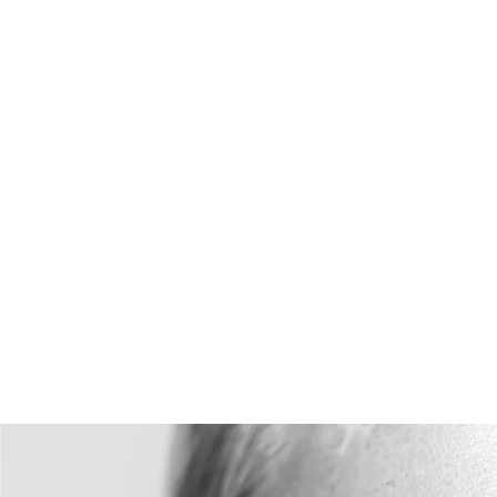
Maison Dorl
Dreyfus, 93