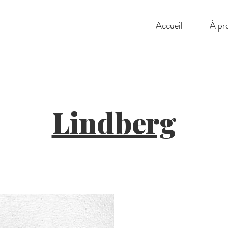
éans Opticien | opticien maison Dorleans Montreuil optique | 40 Rue du 
Accueil
À pr
100 Montreuil, France
Lindberg